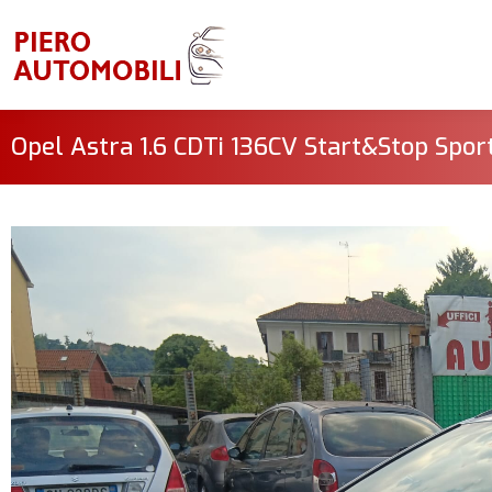
Opel Astra 1.6 CDTi 136CV Start&Stop Spor